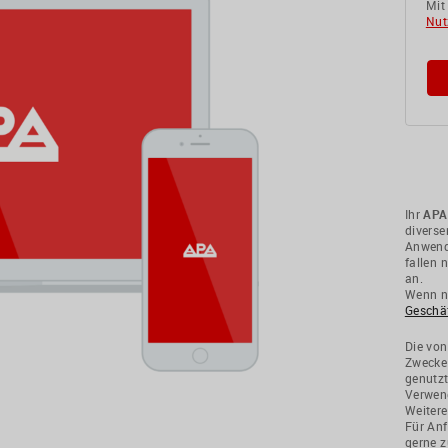
Mit
Nut
Ihr
APA
divers
Anwendu
fallen 
an.
Wenn ni
Geschä
Die von
Zwecke
genutzt
Verwend
Weitere
Für Anf
gerne z