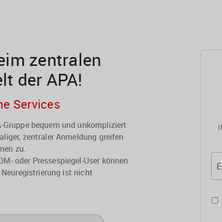
im zentralen
elt der APA!
he Services
PA-Gruppe bequem und unkompliziert
I
liger, zentraler Anmeldung greifen
onen zu.
OM- oder Pressespiegel-User können
E
 Neuregistrierung ist nicht