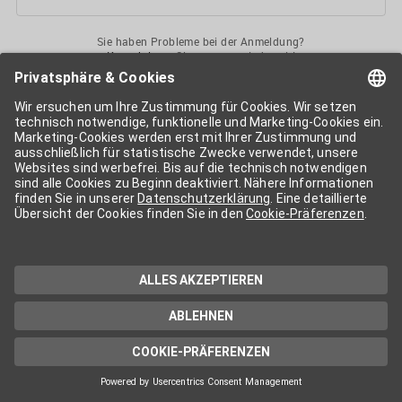
Sie haben Probleme bei der Anmeldung?
Kontaktieren
Sie uns gerne jederzeit!
Ihr
APA-User
ermöglicht Ihnen unkomplizierten
Zugang
zu diversen
Services der APA-Gruppe
. Für die Nutzung der einzelnen Anwendungen
kann eine weitere Freischaltung nötig sein. Kosten fallen nur nach einer
Bestellung und genauer Kosteninformation an.
Wenn nicht anders erwähnt, gelten die
Allgemeinen
Geschäftsbedingungen
der APA - Austria Presse Agentur.
Die von Ihnen angegebenen Daten werden ausschließlich für die
Zwecke der Demo-Nutzung bzw. des Vertragsverhältnisses genutzt.
Eine darüber hinaus gehende oder andersartige Verwendung ist nur mit
Ihrer ausdrücklichen Zustimmung möglich. Weitere Informationen
finden Sie in
unserer Datenschutzerklärung
. Für Anfragen und
technischen Support stehen wir Ihnen jederzeit gerne zur Verfügung.
Impressum
Datenschutzerklärung
Kontakt
apa.at
Cookie-Präferenzen