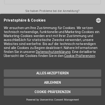
Sie haben Probleme bei der Anmeldung?
Kontaktieren
Sie uns gerne jederzeit!
Ihr
APA-User
ermöglicht Ihnen unkomplizierten
Zugang
zu diversen
Services der APA-Gruppe
. Für die Nutzung der einzelnen Anwendungen
kann eine weitere Freischaltung nötig sein. Kosten fallen nur nach einer
Bestellung und genauer Kosteninformation an.
Wenn nicht anders erwähnt, gelten die
Allgemeinen
Geschäftsbedingungen
der APA - Austria Presse Agentur.
Die von Ihnen angegebenen Daten werden ausschließlich für die
Zwecke der Demo-Nutzung bzw. des Vertragsverhältnisses genutzt.
Eine darüber hinaus gehende oder andersartige Verwendung ist nur mit
Ihrer ausdrücklichen Zustimmung möglich. Weitere Informationen
finden Sie in
unserer Datenschutzerklärung
. Für Anfragen und
technischen Support stehen wir Ihnen jederzeit gerne zur Verfügung.
Impressum
Datenschutzerklärung
Kontakt
apa.at
Cookie-Präferenzen