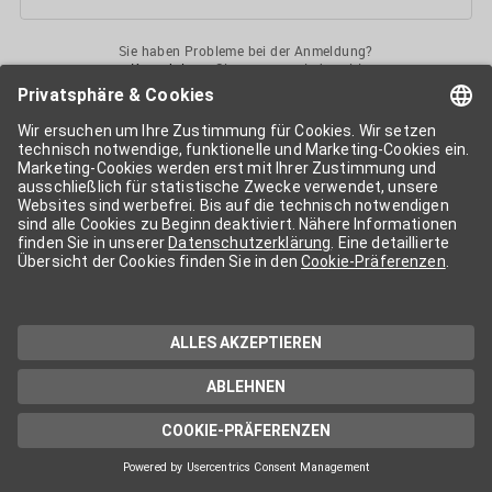
Sie haben Probleme bei der Anmeldung?
Kontaktieren
Sie uns gerne jederzeit!
Ihr
APA-User
ermöglicht Ihnen unkomplizierten
Zugang
zu diversen
Services der APA-Gruppe
. Für die Nutzung der einzelnen Anwendungen
kann eine weitere Freischaltung nötig sein. Kosten fallen nur nach einer
Bestellung und genauer Kosteninformation an.
Wenn nicht anders erwähnt, gelten die
Allgemeinen
Geschäftsbedingungen
der APA - Austria Presse Agentur.
Die von Ihnen angegebenen Daten werden ausschließlich für die
Zwecke der Demo-Nutzung bzw. des Vertragsverhältnisses genutzt.
Eine darüber hinaus gehende oder andersartige Verwendung ist nur mit
Ihrer ausdrücklichen Zustimmung möglich. Weitere Informationen
finden Sie in
unserer Datenschutzerklärung
. Für Anfragen und
technischen Support stehen wir Ihnen jederzeit gerne zur Verfügung.
Impressum
Datenschutzerklärung
Kontakt
apa.at
Cookie-Präferenzen