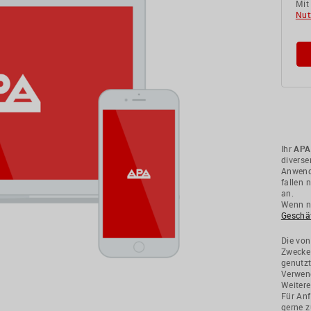
Mit
Nut
Ihr
APA
divers
Anwendu
fallen 
an.
Wenn ni
Geschä
Die von
Zwecke
genutzt
Verwend
Weitere
Für Anf
gerne z