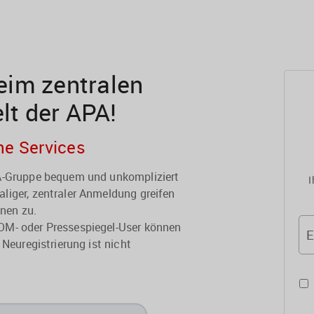
im zentralen
elt der APA!
he Services
PA-Gruppe bequem und unkompliziert
I
liger, zentraler Anmeldung greifen
onen zu.
OM- oder Pressespiegel-User können
E
 Neuregistrierung ist nicht