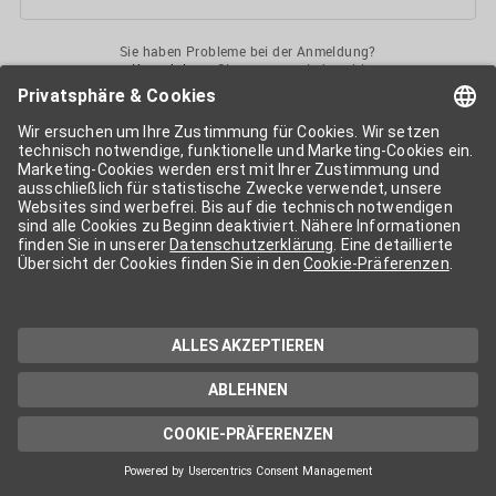
Sie haben Probleme bei der Anmeldung?
Kontaktieren
Sie uns gerne jederzeit!
Ihr
APA-User
ermöglicht Ihnen unkomplizierten
Zugang
zu diversen
Services der APA-Gruppe
. Für die Nutzung der einzelnen Anwendungen
kann eine weitere Freischaltung nötig sein. Kosten fallen nur nach einer
Bestellung und genauer Kosteninformation an.
Wenn nicht anders erwähnt, gelten die
Allgemeinen
Geschäftsbedingungen
der APA - Austria Presse Agentur.
Die von Ihnen angegebenen Daten werden ausschließlich für die
Zwecke der Demo-Nutzung bzw. des Vertragsverhältnisses genutzt.
Eine darüber hinaus gehende oder andersartige Verwendung ist nur mit
Ihrer ausdrücklichen Zustimmung möglich. Weitere Informationen
finden Sie in
unserer Datenschutzerklärung
. Für Anfragen und
technischen Support stehen wir Ihnen jederzeit gerne zur Verfügung.
Impressum
Datenschutzerklärung
Kontakt
apa.at
Cookie-Präferenzen