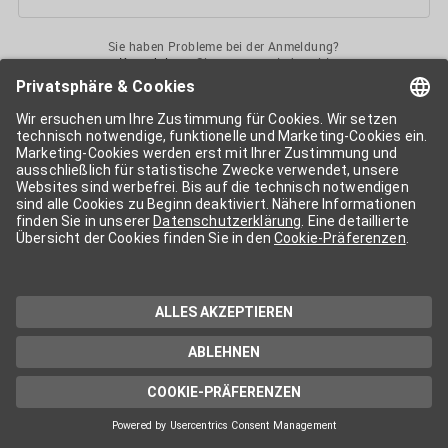
Sie haben Probleme bei der Anmeldung?
Kontaktieren
Sie uns gerne jederzeit!
Ihr
APA-User
ermöglicht Ihnen unkomplizierten
Zugang
zu diversen
Services der APA-Gruppe
. Für die Nutzung der einzelnen Anwendungen
kann eine weitere Freischaltung nötig sein. Kosten fallen nur nach einer
Bestellung und genauer Kosteninformation an.
Wenn nicht anders erwähnt, gelten die
Allgemeinen
Geschäftsbedingungen
der APA - Austria Presse Agentur.
Die von Ihnen angegebenen Daten werden ausschließlich für die
Zwecke der Demo-Nutzung bzw. des Vertragsverhältnisses genutzt.
Eine darüber hinaus gehende oder andersartige Verwendung ist nur mit
Ihrer ausdrücklichen Zustimmung möglich. Weitere Informationen
finden Sie in
unserer Datenschutzerklärung
. Für Anfragen und
technischen Support stehen wir Ihnen jederzeit gerne zur Verfügung.
Impressum
Datenschutzerklärung
Kontakt
apa.at
Cookie-Präferenzen