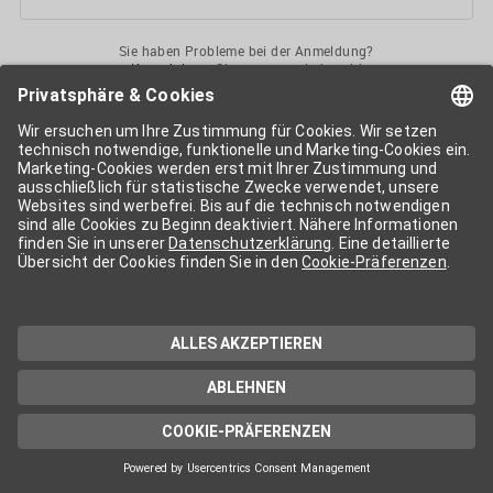
Sie haben Probleme bei der Anmeldung?
Kontaktieren
Sie uns gerne jederzeit!
Ihr
APA-User
ermöglicht Ihnen unkomplizierten
Zugang
zu diversen
Services der APA-Gruppe
. Für die Nutzung der einzelnen Anwendungen
kann eine weitere Freischaltung nötig sein. Kosten fallen nur nach einer
Bestellung und genauer Kosteninformation an.
Wenn nicht anders erwähnt, gelten die
Allgemeinen
Geschäftsbedingungen
der APA - Austria Presse Agentur.
Die von Ihnen angegebenen Daten werden ausschließlich für die
Zwecke der Demo-Nutzung bzw. des Vertragsverhältnisses genutzt.
Eine darüber hinaus gehende oder andersartige Verwendung ist nur mit
Ihrer ausdrücklichen Zustimmung möglich. Weitere Informationen
finden Sie in
unserer Datenschutzerklärung
. Für Anfragen und
technischen Support stehen wir Ihnen jederzeit gerne zur Verfügung.
Impressum
Datenschutzerklärung
Kontakt
apa.at
Cookie-Präferenzen