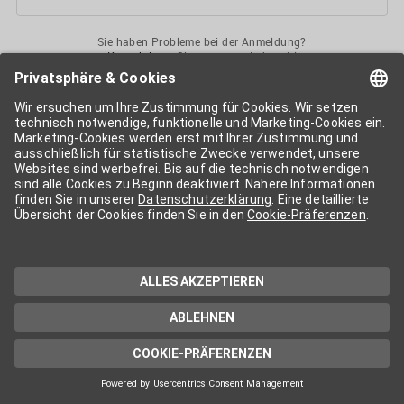
Sie haben Probleme bei der Anmeldung?
Kontaktieren
Sie uns gerne jederzeit!
Ihr
APA-User
ermöglicht Ihnen unkomplizierten
Zugang
zu diversen
Services der APA-Gruppe
. Für die Nutzung der einzelnen Anwendungen
kann eine weitere Freischaltung nötig sein. Kosten fallen nur nach einer
Bestellung und genauer Kosteninformation an.
Wenn nicht anders erwähnt, gelten die
Allgemeinen
Geschäftsbedingungen
der APA - Austria Presse Agentur.
Die von Ihnen angegebenen Daten werden ausschließlich für die
Zwecke der Demo-Nutzung bzw. des Vertragsverhältnisses genutzt.
Eine darüber hinaus gehende oder andersartige Verwendung ist nur mit
Ihrer ausdrücklichen Zustimmung möglich. Weitere Informationen
finden Sie in
unserer Datenschutzerklärung
. Für Anfragen und
technischen Support stehen wir Ihnen jederzeit gerne zur Verfügung.
Impressum
Datenschutzerklärung
Kontakt
apa.at
Cookie-Präferenzen