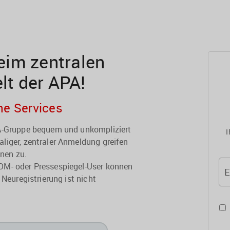
im zentralen
elt der APA!
he Services
PA-Gruppe bequem und unkompliziert
I
liger, zentraler Anmeldung greifen
onen zu.
OM- oder Pressespiegel-User können
E
 Neuregistrierung ist nicht