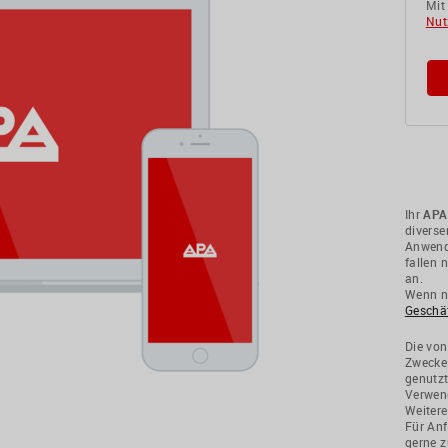
Mit
Nut
Ihr
APA
divers
Anwendu
fallen 
an.
Wenn ni
Geschä
Die von
Zwecke
genutzt
Verwend
Weitere
Für Anf
gerne z