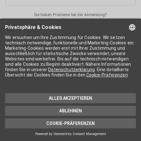
Sie haben Probleme bei der Anmeldung?
Kontaktieren
Sie uns gerne jederzeit!
Ihr
APA-User
ermöglicht Ihnen unkomplizierten
Zugang
zu diversen
Services der APA-Gruppe
. Für die Nutzung der einzelnen Anwendungen
kann eine weitere Freischaltung nötig sein. Kosten fallen nur nach einer
Bestellung und genauer Kosteninformation an.
Wenn nicht anders erwähnt, gelten die
Allgemeinen
Geschäftsbedingungen
der APA - Austria Presse Agentur.
Die von Ihnen angegebenen Daten werden ausschließlich für die
Zwecke der Demo-Nutzung bzw. des Vertragsverhältnisses genutzt.
Eine darüber hinaus gehende oder andersartige Verwendung ist nur mit
Ihrer ausdrücklichen Zustimmung möglich. Weitere Informationen
finden Sie in
unserer Datenschutzerklärung
. Für Anfragen und
technischen Support stehen wir Ihnen jederzeit gerne zur Verfügung.
Impressum
Datenschutzerklärung
Kontakt
apa.at
Cookie-Präferenzen