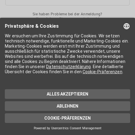
Sie haben Probleme bei der Anmeldung?
Kontaktieren
Sie uns gerne jederzeit!
Ihr
APA-User
ermöglicht Ihnen unkomplizierten
Zugang
zu diversen
Services der APA-Gruppe
. Für die Nutzung der einzelnen Anwendungen
kann eine weitere Freischaltung nötig sein. Kosten fallen nur nach einer
Bestellung und genauer Kosteninformation an.
Wenn nicht anders erwähnt, gelten die
Allgemeinen
Geschäftsbedingungen
der APA - Austria Presse Agentur.
Die von Ihnen angegebenen Daten werden ausschließlich für die
Zwecke der Demo-Nutzung bzw. des Vertragsverhältnisses genutzt.
Eine darüber hinaus gehende oder andersartige Verwendung ist nur mit
Ihrer ausdrücklichen Zustimmung möglich. Weitere Informationen
finden Sie in
unserer Datenschutzerklärung
. Für Anfragen und
technischen Support stehen wir Ihnen jederzeit gerne zur Verfügung.
Impressum
Datenschutzerklärung
Kontakt
apa.at
Cookie-Präferenzen