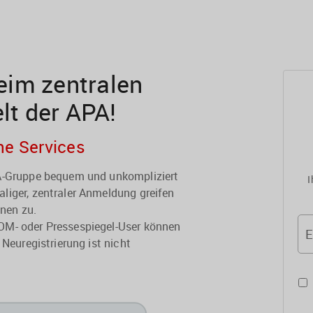
im zentralen
elt der APA!
he Services
PA-Gruppe bequem und unkompliziert
I
liger, zentraler Anmeldung greifen
onen zu.
OM- oder Pressespiegel-User können
E
 Neuregistrierung ist nicht