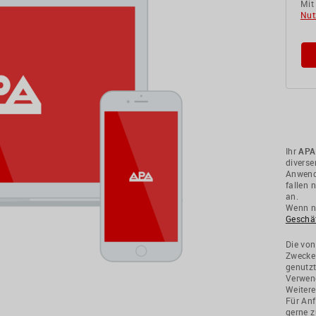
Mit
Nut
Ihr
APA
divers
Anwendu
fallen 
an.
Wenn ni
Geschä
Die von
Zwecke
genutzt
Verwend
Weitere
Für Anf
gerne z