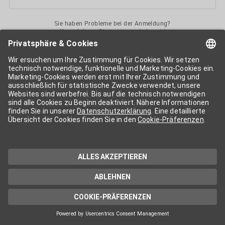
Sie haben Probleme bei der Anmeldung?
Kontaktieren
Sie uns gerne jederzeit!
Ihr
APA-User
ermöglicht Ihnen unkomplizierten
Zugang
zu diversen
Services der APA-Gruppe
. Für die Nutzung der einzelnen Anwendungen
kann eine weitere Freischaltung nötig sein. Kosten fallen nur nach einer
Bestellung und genauer Kosteninformation an.
Wenn nicht anders erwähnt, gelten die
Allgemeinen
Geschäftsbedingungen
der APA - Austria Presse Agentur.
Die von Ihnen angegebenen Daten werden ausschließlich für die
Zwecke der Demo-Nutzung bzw. des Vertragsverhältnisses genutzt.
Eine darüber hinaus gehende oder andersartige Verwendung ist nur mit
Ihrer ausdrücklichen Zustimmung möglich. Weitere Informationen
finden Sie in
unserer Datenschutzerklärung
. Für Anfragen und
technischen Support stehen wir Ihnen jederzeit gerne zur Verfügung.
Impressum
Datenschutzerklärung
Kontakt
apa.at
Cookie-Präferenzen