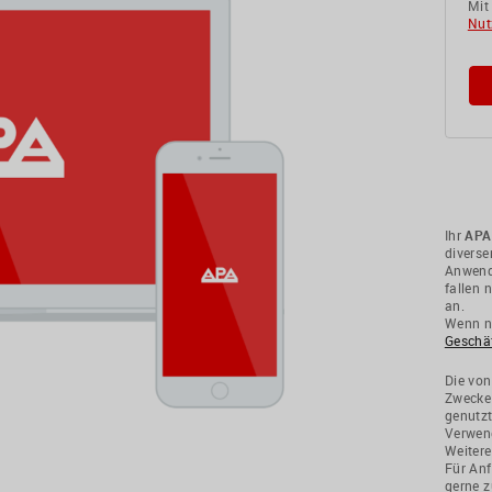
Mit
Nut
Ihr
APA
divers
Anwendu
fallen 
an.
Wenn ni
Geschä
Die von
Zwecke
genutzt
Verwend
Weitere
Für Anf
gerne z