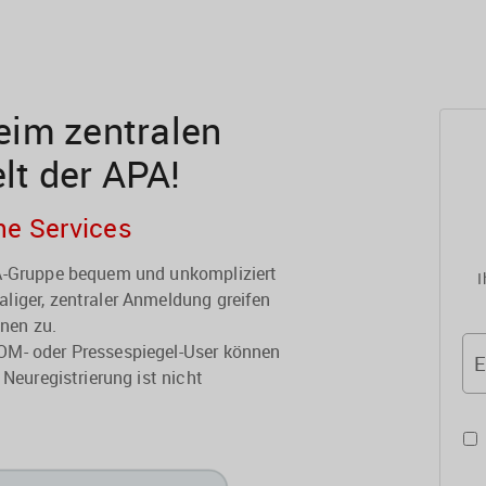
im zentralen
elt der APA!
he Services
PA-Gruppe bequem und unkompliziert
I
liger, zentraler Anmeldung greifen
onen zu.
OM- oder Pressespiegel-User können
E
 Neuregistrierung ist nicht