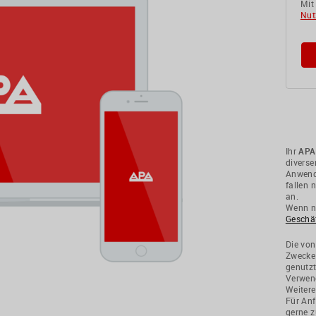
Mit
Nut
Ihr
APA
divers
Anwendu
fallen 
an.
Wenn ni
Geschä
Die von
Zwecke
genutzt
Verwend
Weitere
Für Anf
gerne z