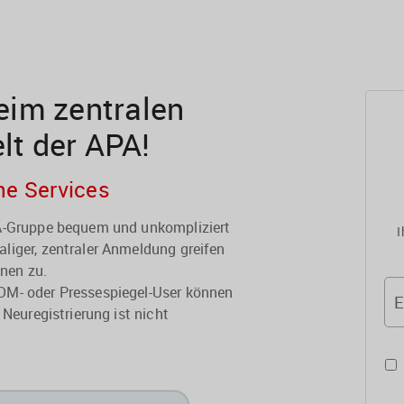
im zentralen
elt der APA!
he Services
PA-Gruppe bequem und unkompliziert
I
liger, zentraler Anmeldung greifen
onen zu.
OM- oder Pressespiegel-User können
E
 Neuregistrierung ist nicht