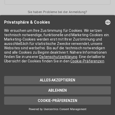
Sie haben Probleme bei der Anmeldung?
Kontaktieren
Sie uns gerne jederzeit!
Ihr
APA-User
ermöglicht Ihnen unkomplizierten
Zugang
zu diversen
Services der APA-Gruppe
. Für die Nutzung der einzelnen Anwendungen
kann eine weitere Freischaltung nötig sein. Kosten fallen nur nach einer
Bestellung und genauer Kosteninformation an.
Wenn nicht anders erwähnt, gelten die
Allgemeinen
Geschäftsbedingungen
der APA - Austria Presse Agentur.
Die von Ihnen angegebenen Daten werden ausschließlich für die
Zwecke der Demo-Nutzung bzw. des Vertragsverhältnisses genutzt.
Eine darüber hinaus gehende oder andersartige Verwendung ist nur mit
Ihrer ausdrücklichen Zustimmung möglich. Weitere Informationen
finden Sie in
unserer Datenschutzerklärung
. Für Anfragen und
technischen Support stehen wir Ihnen jederzeit gerne zur Verfügung.
Impressum
Datenschutzerklärung
Kontakt
apa.at
Cookie-Präferenzen