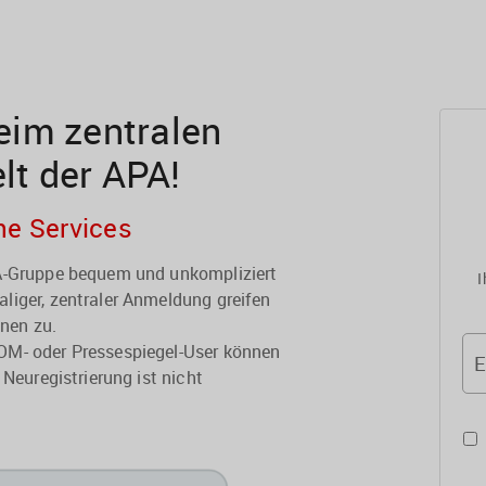
im zentralen
elt der APA!
he Services
PA-Gruppe bequem und unkompliziert
I
liger, zentraler Anmeldung greifen
onen zu.
OM- oder Pressespiegel-User können
E
 Neuregistrierung ist nicht