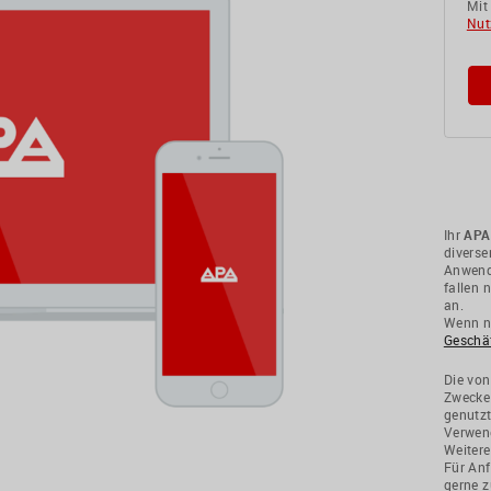
Mit
Nut
Ihr
APA
divers
Anwendu
fallen 
an.
Wenn ni
Geschä
Die von
Zwecke
genutzt
Verwend
Weitere
Für Anf
gerne z