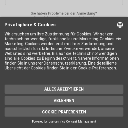
Sie haben Probleme bei der Anmeldung?
Kontaktieren
Sie uns gerne jederzeit!
Ihr
APA-User
ermöglicht Ihnen unkomplizierten
Zugang
zu diversen
Services der APA-Gruppe
. Für die Nutzung der einzelnen Anwendungen
kann eine weitere Freischaltung nötig sein. Kosten fallen nur nach einer
Bestellung und genauer Kosteninformation an.
Wenn nicht anders erwähnt, gelten die
Allgemeinen
Geschäftsbedingungen
der APA - Austria Presse Agentur.
Die von Ihnen angegebenen Daten werden ausschließlich für die
Zwecke der Demo-Nutzung bzw. des Vertragsverhältnisses genutzt.
Eine darüber hinaus gehende oder andersartige Verwendung ist nur mit
Ihrer ausdrücklichen Zustimmung möglich. Weitere Informationen
finden Sie in
unserer Datenschutzerklärung
. Für Anfragen und
technischen Support stehen wir Ihnen jederzeit gerne zur Verfügung.
Impressum
Datenschutzerklärung
Kontakt
apa.at
Cookie-Präferenzen