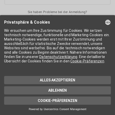
Sie haben Probleme bei der Anmeldung?
Kontaktieren
Sie uns gerne jederzeit!
Ihr
APA-User
ermöglicht Ihnen unkomplizierten
Zugang
zu diversen
Services der APA-Gruppe
. Für die Nutzung der einzelnen Anwendungen
kann eine weitere Freischaltung nötig sein. Kosten fallen nur nach einer
Bestellung und genauer Kosteninformation an.
Wenn nicht anders erwähnt, gelten die
Allgemeinen
Geschäftsbedingungen
der APA - Austria Presse Agentur.
Die von Ihnen angegebenen Daten werden ausschließlich für die
Zwecke der Demo-Nutzung bzw. des Vertragsverhältnisses genutzt.
Eine darüber hinaus gehende oder andersartige Verwendung ist nur mit
Ihrer ausdrücklichen Zustimmung möglich. Weitere Informationen
finden Sie in
unserer Datenschutzerklärung
. Für Anfragen und
technischen Support stehen wir Ihnen jederzeit gerne zur Verfügung.
Impressum
Datenschutzerklärung
Kontakt
apa.at
Cookie-Präferenzen