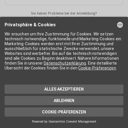
Sie haben Probleme bei der Anmeldung?
Kontaktieren
Sie uns gerne jederzeit!
Ihr
APA-User
ermöglicht Ihnen unkomplizierten
Zugang
zu diversen
Services der APA-Gruppe
. Für die Nutzung der einzelnen Anwendungen
kann eine weitere Freischaltung nötig sein. Kosten fallen nur nach einer
Bestellung und genauer Kosteninformation an.
Wenn nicht anders erwähnt, gelten die
Allgemeinen
Geschäftsbedingungen
der APA - Austria Presse Agentur.
Die von Ihnen angegebenen Daten werden ausschließlich für die
Zwecke der Demo-Nutzung bzw. des Vertragsverhältnisses genutzt.
Eine darüber hinaus gehende oder andersartige Verwendung ist nur mit
Ihrer ausdrücklichen Zustimmung möglich. Weitere Informationen
finden Sie in
unserer Datenschutzerklärung
. Für Anfragen und
technischen Support stehen wir Ihnen jederzeit gerne zur Verfügung.
Impressum
Datenschutzerklärung
Kontakt
apa.at
Cookie-Präferenzen