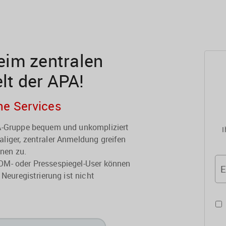
im zentralen
elt der APA!
he Services
PA-Gruppe bequem und unkompliziert
I
liger, zentraler Anmeldung greifen
onen zu.
OM- oder Pressespiegel-User können
E
 Neuregistrierung ist nicht