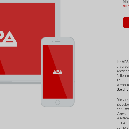
Mit
Nut
Ihr
APA
divers
Anwendu
fallen 
an.
Wenn ni
Geschä
Die von
Zwecke
genutzt
Verwend
Weitere
Für Anf
gerne z