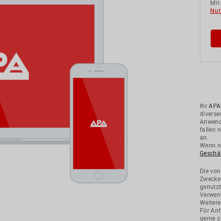
Mit
Nut
Ihr
APA
divers
Anwendu
fallen 
an.
Wenn ni
Geschä
Die von
Zwecke
genutzt
Verwend
Weitere
Für Anf
gerne z