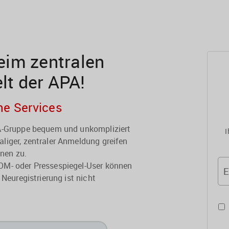
im zentralen
elt der APA!
he Services
PA-Gruppe bequem und unkompliziert
I
liger, zentraler Anmeldung greifen
onen zu.
OM- oder Pressespiegel-User können
E
 Neuregistrierung ist nicht