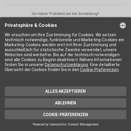
Sie haben Probleme bei der Anmeldung?
Kontaktieren
Sie uns gerne jederzeit!
Ihr
APA-User
ermöglicht Ihnen unkomplizierten
Zugang
zu diversen
Services der APA-Gruppe
. Für die Nutzung der einzelnen Anwendungen
kann eine weitere Freischaltung nötig sein. Kosten fallen nur nach einer
Bestellung und genauer Kosteninformation an.
Wenn nicht anders erwähnt, gelten die
Allgemeinen
Geschäftsbedingungen
der APA - Austria Presse Agentur.
Die von Ihnen angegebenen Daten werden ausschließlich für die
Zwecke der Demo-Nutzung bzw. des Vertragsverhältnisses genutzt.
Eine darüber hinaus gehende oder andersartige Verwendung ist nur mit
Ihrer ausdrücklichen Zustimmung möglich. Weitere Informationen
finden Sie in
unserer Datenschutzerklärung
. Für Anfragen und
technischen Support stehen wir Ihnen jederzeit gerne zur Verfügung.
Impressum
Datenschutzerklärung
Kontakt
apa.at
Cookie-Präferenzen