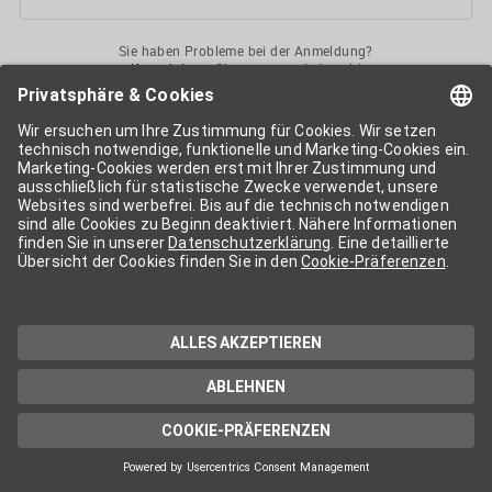
Sie haben Probleme bei der Anmeldung?
Kontaktieren
Sie uns gerne jederzeit!
Ihr
APA-User
ermöglicht Ihnen unkomplizierten
Zugang
zu diversen
Services der APA-Gruppe
. Für die Nutzung der einzelnen Anwendungen
kann eine weitere Freischaltung nötig sein. Kosten fallen nur nach einer
Bestellung und genauer Kosteninformation an.
Wenn nicht anders erwähnt, gelten die
Allgemeinen
Geschäftsbedingungen
der APA - Austria Presse Agentur.
Die von Ihnen angegebenen Daten werden ausschließlich für die
Zwecke der Demo-Nutzung bzw. des Vertragsverhältnisses genutzt.
Eine darüber hinaus gehende oder andersartige Verwendung ist nur mit
Ihrer ausdrücklichen Zustimmung möglich. Weitere Informationen
finden Sie in
unserer Datenschutzerklärung
. Für Anfragen und
technischen Support stehen wir Ihnen jederzeit gerne zur Verfügung.
Impressum
Datenschutzerklärung
Kontakt
apa.at
Cookie-Präferenzen