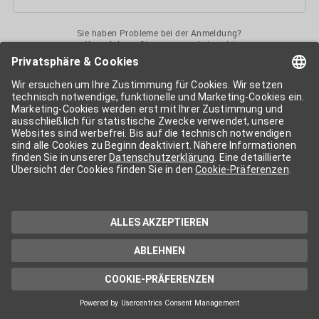
Sie haben Probleme bei der Anmeldung?
Kontaktieren
Sie uns gerne jederzeit!
Ihr
APA-User
ermöglicht Ihnen unkomplizierten
Zugang
zu diversen
Services der APA-Gruppe
. Für die Nutzung der einzelnen Anwendungen
kann eine weitere Freischaltung nötig sein. Kosten fallen nur nach einer
Bestellung und genauer Kosteninformation an.
Wenn nicht anders erwähnt, gelten die
Allgemeinen
Geschäftsbedingungen
der APA - Austria Presse Agentur.
Die von Ihnen angegebenen Daten werden ausschließlich für die
Zwecke der Demo-Nutzung bzw. des Vertragsverhältnisses genutzt.
Eine darüber hinaus gehende oder andersartige Verwendung ist nur mit
Ihrer ausdrücklichen Zustimmung möglich. Weitere Informationen
finden Sie in
unserer Datenschutzerklärung
. Für Anfragen und
technischen Support stehen wir Ihnen jederzeit gerne zur Verfügung.
Impressum
Datenschutzerklärung
Kontakt
apa.at
Cookie-Präferenzen