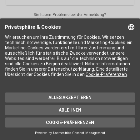
Sie haben Probleme bei der Anmeldung?
Kontaktieren
Sie uns gerne jederzeit!
Ihr
APA-User
ermöglicht Ihnen unkomplizierten
Zugang
zu diversen
Services der APA-Gruppe
. Für die Nutzung der einzelnen Anwendungen
kann eine weitere Freischaltung nötig sein. Kosten fallen nur nach einer
Bestellung und genauer Kosteninformation an.
Wenn nicht anders erwähnt, gelten die
Allgemeinen
Geschäftsbedingungen
der APA - Austria Presse Agentur.
Die von Ihnen angegebenen Daten werden ausschließlich für die
Zwecke der Demo-Nutzung bzw. des Vertragsverhältnisses genutzt.
Eine darüber hinaus gehende oder andersartige Verwendung ist nur mit
Ihrer ausdrücklichen Zustimmung möglich. Weitere Informationen
finden Sie in
unserer Datenschutzerklärung
. Für Anfragen und
technischen Support stehen wir Ihnen jederzeit gerne zur Verfügung.
Impressum
Datenschutzerklärung
Kontakt
apa.at
Cookie-Präferenzen