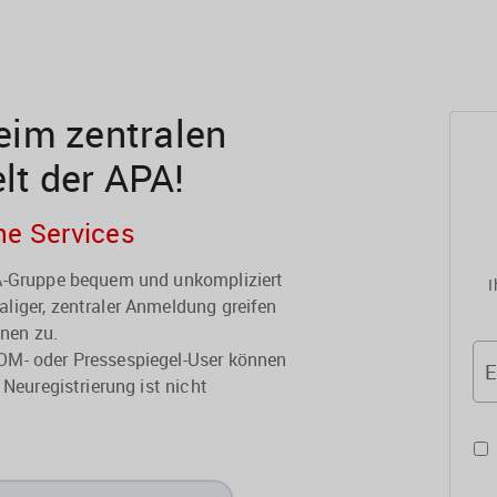
im zentralen
elt der APA!
he Services
PA-Gruppe bequem und unkompliziert
I
liger, zentraler Anmeldung greifen
onen zu.
OM- oder Pressespiegel-User können
E
 Neuregistrierung ist nicht