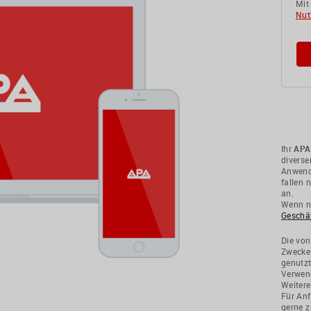
Mit
Nut
Ihr
APA
divers
Anwendu
fallen 
an.
Wenn ni
Geschä
Die von
Zwecke
genutzt
Verwend
Weitere
Für Anf
gerne z