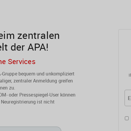
im zentralen
elt der APA!
he Services
PA-Gruppe bequem und unkompliziert
I
liger, zentraler Anmeldung greifen
onen zu.
OM- oder Pressespiegel-User können
E
 Neuregistrierung ist nicht