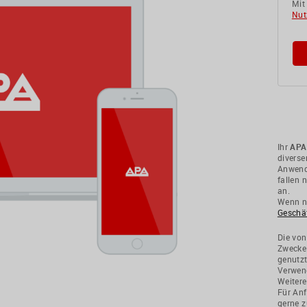
Mit
Nut
Ihr
APA
divers
Anwendu
fallen 
an.
Wenn ni
Geschä
Die von
Zwecke
genutzt
Verwend
Weitere
Für Anf
gerne z