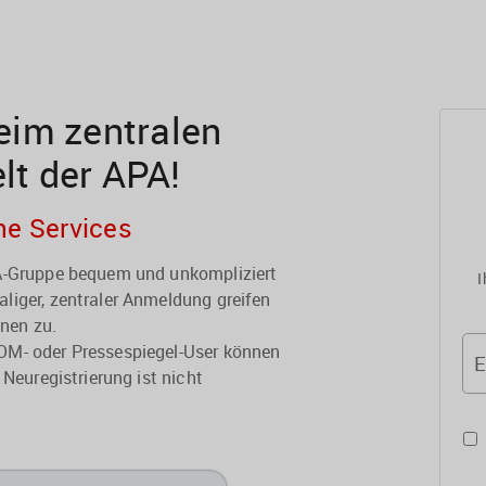
im zentralen
elt der APA!
he Services
PA-Gruppe bequem und unkompliziert
I
liger, zentraler Anmeldung greifen
onen zu.
OM- oder Pressespiegel-User können
E
 Neuregistrierung ist nicht