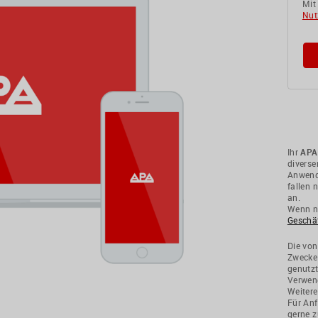
Mit
Nut
Ihr
APA
divers
Anwendu
fallen 
an.
Wenn ni
Geschä
Die von
Zwecke
genutzt
Verwend
Weitere
Für Anf
gerne z