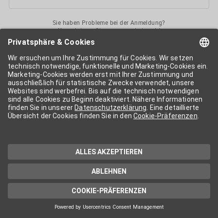
Sie haben Probleme bei der Anmeldung?
Kontaktieren
Sie uns gerne jederzeit!
Ihr
APA-User
ermöglicht Ihnen unkomplizierten
Zugang
zu diversen
Services der APA-Gruppe
. Für die Nutzung der einzelnen Anwendungen
kann eine weitere Freischaltung nötig sein. Kosten fallen nur nach einer
Bestellung und genauer Kosteninformation an.
Wenn nicht anders erwähnt, gelten die
Allgemeinen
Geschäftsbedingungen
der APA - Austria Presse Agentur.
Die von Ihnen angegebenen Daten werden ausschließlich für die
Zwecke der Demo-Nutzung bzw. des Vertragsverhältnisses genutzt.
Eine darüber hinaus gehende oder andersartige Verwendung ist nur mit
Ihrer ausdrücklichen Zustimmung möglich. Weitere Informationen
finden Sie in
unserer Datenschutzerklärung
. Für Anfragen und
technischen Support stehen wir Ihnen jederzeit gerne zur Verfügung.
Impressum
Datenschutzerklärung
Kontakt
apa.at
Cookie-Präferenzen