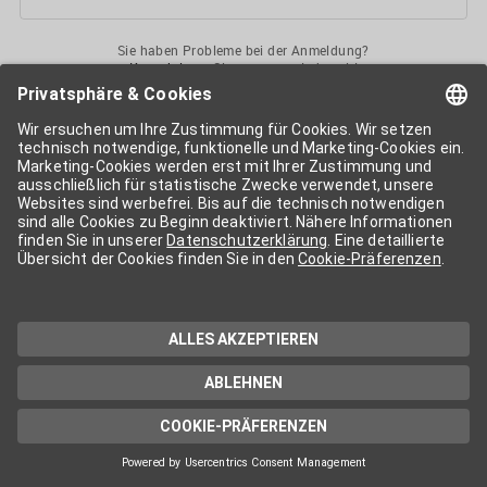
Sie haben Probleme bei der Anmeldung?
Kontaktieren
Sie uns gerne jederzeit!
Ihr
APA-User
ermöglicht Ihnen unkomplizierten
Zugang
zu diversen
Services der APA-Gruppe
. Für die Nutzung der einzelnen Anwendungen
kann eine weitere Freischaltung nötig sein. Kosten fallen nur nach einer
Bestellung und genauer Kosteninformation an.
Wenn nicht anders erwähnt, gelten die
Allgemeinen
Geschäftsbedingungen
der APA - Austria Presse Agentur.
Die von Ihnen angegebenen Daten werden ausschließlich für die
Zwecke der Demo-Nutzung bzw. des Vertragsverhältnisses genutzt.
Eine darüber hinaus gehende oder andersartige Verwendung ist nur mit
Ihrer ausdrücklichen Zustimmung möglich. Weitere Informationen
finden Sie in
unserer Datenschutzerklärung
. Für Anfragen und
technischen Support stehen wir Ihnen jederzeit gerne zur Verfügung.
Impressum
Datenschutzerklärung
Kontakt
apa.at
Cookie-Präferenzen