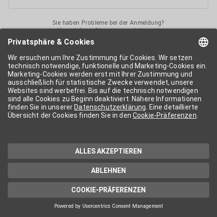
Sie haben Probleme bei der Anmeldung?
Kontaktieren
Sie uns gerne jederzeit!
Ihr
APA-User
ermöglicht Ihnen unkomplizierten
Zugang
zu diversen
Services der APA-Gruppe
. Für die Nutzung der einzelnen Anwendungen
kann eine weitere Freischaltung nötig sein. Kosten fallen nur nach einer
Bestellung und genauer Kosteninformation an.
Wenn nicht anders erwähnt, gelten die
Allgemeinen
Geschäftsbedingungen
der APA - Austria Presse Agentur.
Die von Ihnen angegebenen Daten werden ausschließlich für die
Zwecke der Demo-Nutzung bzw. des Vertragsverhältnisses genutzt.
Eine darüber hinaus gehende oder andersartige Verwendung ist nur mit
Ihrer ausdrücklichen Zustimmung möglich. Weitere Informationen
finden Sie in
unserer Datenschutzerklärung
. Für Anfragen und
technischen Support stehen wir Ihnen jederzeit gerne zur Verfügung.
Impressum
Datenschutzerklärung
Kontakt
apa.at
Cookie-Präferenzen