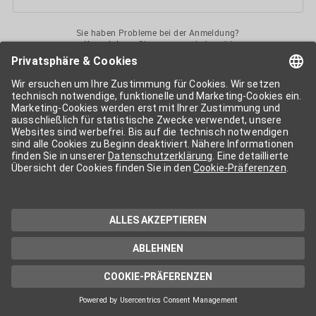
Sie haben Probleme bei der Anmeldung?
Kontaktieren
Sie uns gerne jederzeit!
Ihr
APA-User
ermöglicht Ihnen unkomplizierten
Zugang
zu diversen
Services der APA-Gruppe
. Für die Nutzung der einzelnen Anwendungen
kann eine weitere Freischaltung nötig sein. Kosten fallen nur nach einer
Bestellung und genauer Kosteninformation an.
Wenn nicht anders erwähnt, gelten die
Allgemeinen
Geschäftsbedingungen
der APA - Austria Presse Agentur.
Die von Ihnen angegebenen Daten werden ausschließlich für die
Zwecke der Demo-Nutzung bzw. des Vertragsverhältnisses genutzt.
Eine darüber hinaus gehende oder andersartige Verwendung ist nur mit
Ihrer ausdrücklichen Zustimmung möglich. Weitere Informationen
finden Sie in
unserer Datenschutzerklärung
. Für Anfragen und
technischen Support stehen wir Ihnen jederzeit gerne zur Verfügung.
Impressum
Datenschutzerklärung
Kontakt
apa.at
Cookie-Präferenzen