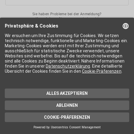
Sie haben Probleme bei der Anmeldung?
Kontaktieren
Sie uns gerne jederzeit!
Ihr
APA-User
ermöglicht Ihnen unkomplizierten
Zugang
zu diversen
Services der APA-Gruppe
. Für die Nutzung der einzelnen Anwendungen
kann eine weitere Freischaltung nötig sein. Kosten fallen nur nach einer
Bestellung und genauer Kosteninformation an.
Wenn nicht anders erwähnt, gelten die
Allgemeinen
Geschäftsbedingungen
der APA - Austria Presse Agentur.
Die von Ihnen angegebenen Daten werden ausschließlich für die
Zwecke der Demo-Nutzung bzw. des Vertragsverhältnisses genutzt.
Eine darüber hinaus gehende oder andersartige Verwendung ist nur mit
Ihrer ausdrücklichen Zustimmung möglich. Weitere Informationen
finden Sie in
unserer Datenschutzerklärung
. Für Anfragen und
technischen Support stehen wir Ihnen jederzeit gerne zur Verfügung.
Impressum
Datenschutzerklärung
Kontakt
apa.at
Cookie-Präferenzen