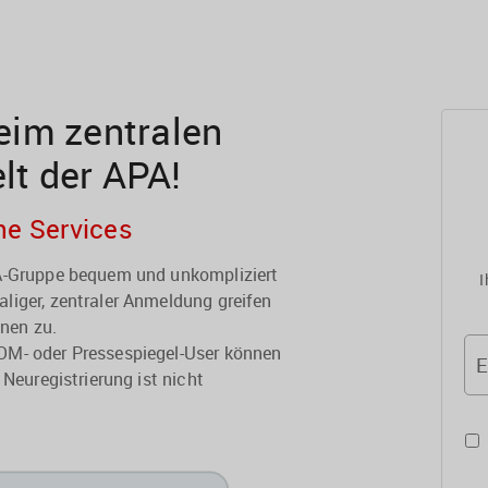
im zentralen
elt der APA!
he Services
PA-Gruppe bequem und unkompliziert
I
liger, zentraler Anmeldung greifen
onen zu.
OM- oder Pressespiegel-User können
E
 Neuregistrierung ist nicht