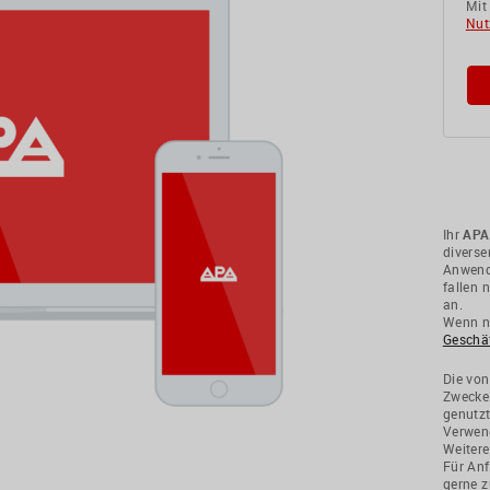
Mit
Nut
Ihr
APA
divers
Anwendu
fallen 
an.
Wenn ni
Geschä
Die von
Zwecke
genutzt
Verwend
Weitere
Für Anf
gerne z