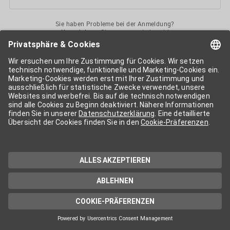
Sie haben Probleme bei der Anmeldung?
Kontaktieren
Sie uns gerne jederzeit!
Ihr
APA-User
ermöglicht Ihnen unkomplizierten
Zugang
zu diversen
Services der APA-Gruppe
. Für die Nutzung der einzelnen Anwendungen
kann eine weitere Freischaltung nötig sein. Kosten fallen nur nach einer
Bestellung und genauer Kosteninformation an.
Wenn nicht anders erwähnt, gelten die
Allgemeinen
Geschäftsbedingungen
der APA - Austria Presse Agentur.
Die von Ihnen angegebenen Daten werden ausschließlich für die
Zwecke der Demo-Nutzung bzw. des Vertragsverhältnisses genutzt.
Eine darüber hinaus gehende oder andersartige Verwendung ist nur mit
Ihrer ausdrücklichen Zustimmung möglich. Weitere Informationen
finden Sie in
unserer Datenschutzerklärung
. Für Anfragen und
technischen Support stehen wir Ihnen jederzeit gerne zur Verfügung.
Impressum
Datenschutzerklärung
Kontakt
apa.at
Cookie-Präferenzen