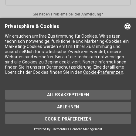
Sie haben Probleme bei der Anmeldung?
Kontaktieren
Sie uns gerne jederzeit!
Ihr
APA-User
ermöglicht Ihnen unkomplizierten
Zugang
zu diversen
Services der APA-Gruppe
. Für die Nutzung der einzelnen Anwendungen
kann eine weitere Freischaltung nötig sein. Kosten fallen nur nach einer
Bestellung und genauer Kosteninformation an.
Wenn nicht anders erwähnt, gelten die
Allgemeinen
Geschäftsbedingungen
der APA - Austria Presse Agentur.
Die von Ihnen angegebenen Daten werden ausschließlich für die
Zwecke der Demo-Nutzung bzw. des Vertragsverhältnisses genutzt.
Eine darüber hinaus gehende oder andersartige Verwendung ist nur mit
Ihrer ausdrücklichen Zustimmung möglich. Weitere Informationen
finden Sie in
unserer Datenschutzerklärung
. Für Anfragen und
technischen Support stehen wir Ihnen jederzeit gerne zur Verfügung.
Impressum
Datenschutzerklärung
Kontakt
apa.at
Cookie-Präferenzen