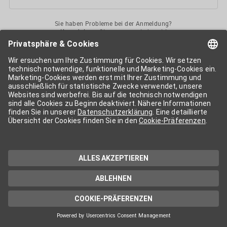
Sie haben Probleme bei der Anmeldung?
Kontaktieren
Sie uns gerne jederzeit!
Ihr
APA-User
ermöglicht Ihnen unkomplizierten
Zugang
zu diversen
Services der APA-Gruppe
. Für die Nutzung der einzelnen Anwendungen
kann eine weitere Freischaltung nötig sein. Kosten fallen nur nach einer
Bestellung und genauer Kosteninformation an.
Wenn nicht anders erwähnt, gelten die
Allgemeinen
Geschäftsbedingungen
der APA - Austria Presse Agentur.
Die von Ihnen angegebenen Daten werden ausschließlich für die
Zwecke der Demo-Nutzung bzw. des Vertragsverhältnisses genutzt.
Eine darüber hinaus gehende oder andersartige Verwendung ist nur mit
Ihrer ausdrücklichen Zustimmung möglich. Weitere Informationen
finden Sie in
unserer Datenschutzerklärung
. Für Anfragen und
technischen Support stehen wir Ihnen jederzeit gerne zur Verfügung.
Impressum
Datenschutzerklärung
Kontakt
apa.at
Cookie-Präferenzen