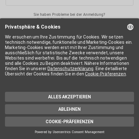
Sie haben Probleme bei der Anmeldung?
Kontaktieren
Sie uns gerne jederzeit!
Ihr
APA-User
ermöglicht Ihnen unkomplizierten
Zugang
zu diversen
Services der APA-Gruppe
. Für die Nutzung der einzelnen Anwendungen
kann eine weitere Freischaltung nötig sein. Kosten fallen nur nach einer
Bestellung und genauer Kosteninformation an.
Wenn nicht anders erwähnt, gelten die
Allgemeinen
Geschäftsbedingungen
der APA - Austria Presse Agentur.
Die von Ihnen angegebenen Daten werden ausschließlich für die
Zwecke der Demo-Nutzung bzw. des Vertragsverhältnisses genutzt.
Eine darüber hinaus gehende oder andersartige Verwendung ist nur mit
Ihrer ausdrücklichen Zustimmung möglich. Weitere Informationen
finden Sie in
unserer Datenschutzerklärung
. Für Anfragen und
technischen Support stehen wir Ihnen jederzeit gerne zur Verfügung.
Impressum
Datenschutzerklärung
Kontakt
apa.at
Cookie-Präferenzen