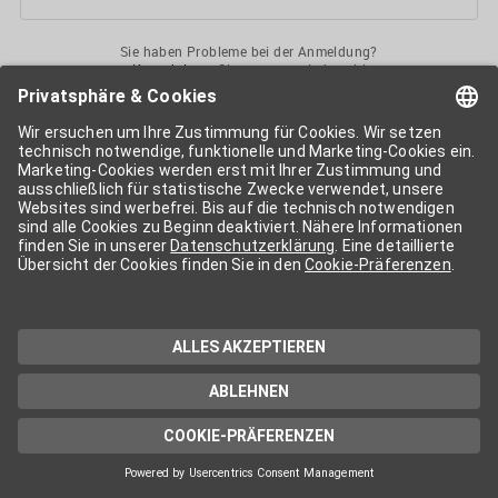
Sie haben Probleme bei der Anmeldung?
Kontaktieren
Sie uns gerne jederzeit!
Ihr
APA-User
ermöglicht Ihnen unkomplizierten
Zugang
zu diversen
Services der APA-Gruppe
. Für die Nutzung der einzelnen Anwendungen
kann eine weitere Freischaltung nötig sein. Kosten fallen nur nach einer
Bestellung und genauer Kosteninformation an.
Wenn nicht anders erwähnt, gelten die
Allgemeinen
Geschäftsbedingungen
der APA - Austria Presse Agentur.
Die von Ihnen angegebenen Daten werden ausschließlich für die
Zwecke der Demo-Nutzung bzw. des Vertragsverhältnisses genutzt.
Eine darüber hinaus gehende oder andersartige Verwendung ist nur mit
Ihrer ausdrücklichen Zustimmung möglich. Weitere Informationen
finden Sie in
unserer Datenschutzerklärung
. Für Anfragen und
technischen Support stehen wir Ihnen jederzeit gerne zur Verfügung.
Impressum
Datenschutzerklärung
Kontakt
apa.at
Cookie-Präferenzen