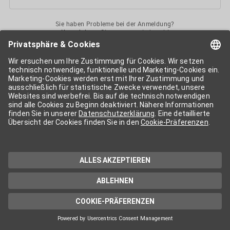
Sie haben Probleme bei der Anmeldung?
Kontaktieren
Sie uns gerne jederzeit!
Ihr
APA-User
ermöglicht Ihnen unkomplizierten
Zugang
zu diversen
Services der APA-Gruppe
. Für die Nutzung der einzelnen Anwendungen
kann eine weitere Freischaltung nötig sein. Kosten fallen nur nach einer
Bestellung und genauer Kosteninformation an.
Wenn nicht anders erwähnt, gelten die
Allgemeinen
Geschäftsbedingungen
der APA - Austria Presse Agentur.
Die von Ihnen angegebenen Daten werden ausschließlich für die
Zwecke der Demo-Nutzung bzw. des Vertragsverhältnisses genutzt.
Eine darüber hinaus gehende oder andersartige Verwendung ist nur mit
Ihrer ausdrücklichen Zustimmung möglich. Weitere Informationen
finden Sie in
unserer Datenschutzerklärung
. Für Anfragen und
technischen Support stehen wir Ihnen jederzeit gerne zur Verfügung.
Impressum
Datenschutzerklärung
Kontakt
apa.at
Cookie-Präferenzen