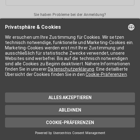
Sie haben Probleme bei der Anmeldung?
Kontaktieren
Sie uns gerne jederzeit!
Ihr
APA-User
ermöglicht Ihnen unkomplizierten
Zugang
zu diversen
Services der APA-Gruppe
. Für die Nutzung der einzelnen Anwendungen
kann eine weitere Freischaltung nötig sein. Kosten fallen nur nach einer
Bestellung und genauer Kosteninformation an.
Wenn nicht anders erwähnt, gelten die
Allgemeinen
Geschäftsbedingungen
der APA - Austria Presse Agentur.
Die von Ihnen angegebenen Daten werden ausschließlich für die
Zwecke der Demo-Nutzung bzw. des Vertragsverhältnisses genutzt.
Eine darüber hinaus gehende oder andersartige Verwendung ist nur mit
Ihrer ausdrücklichen Zustimmung möglich. Weitere Informationen
finden Sie in
unserer Datenschutzerklärung
. Für Anfragen und
technischen Support stehen wir Ihnen jederzeit gerne zur Verfügung.
Impressum
Datenschutzerklärung
Kontakt
apa.at
Cookie-Präferenzen