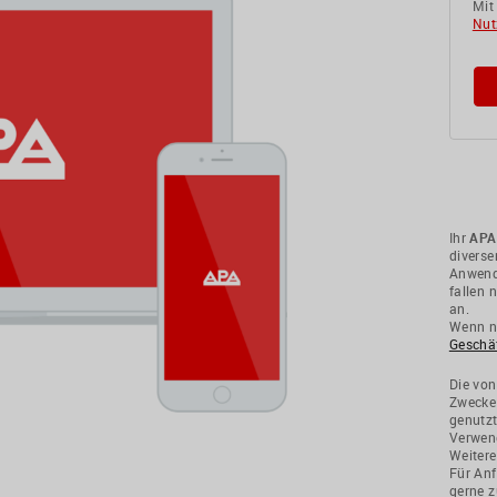
Mit
Nut
Ihr
APA
divers
Anwendu
fallen 
an.
Wenn ni
Geschä
Die von
Zwecke
genutzt
Verwend
Weitere
Für Anf
gerne z