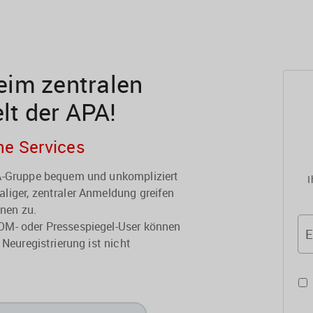
im zentralen
elt der APA!
he Services
PA-Gruppe bequem und unkompliziert
I
liger, zentraler Anmeldung greifen
onen zu.
OM- oder Pressespiegel-User können
E
 Neuregistrierung ist nicht