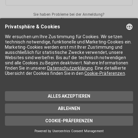
Sie haben Probleme bei der Anmeldung?
Kontaktieren
Sie uns gerne jederzeit!
Ihr
APA-User
ermöglicht Ihnen unkomplizierten
Zugang
zu diversen
Services der APA-Gruppe
. Für die Nutzung der einzelnen Anwendungen
kann eine weitere Freischaltung nötig sein. Kosten fallen nur nach einer
Bestellung und genauer Kosteninformation an.
Wenn nicht anders erwähnt, gelten die
Allgemeinen
Geschäftsbedingungen
der APA - Austria Presse Agentur.
Die von Ihnen angegebenen Daten werden ausschließlich für die
Zwecke der Demo-Nutzung bzw. des Vertragsverhältnisses genutzt.
Eine darüber hinaus gehende oder andersartige Verwendung ist nur mit
Ihrer ausdrücklichen Zustimmung möglich. Weitere Informationen
finden Sie in
unserer Datenschutzerklärung
. Für Anfragen und
technischen Support stehen wir Ihnen jederzeit gerne zur Verfügung.
Impressum
Datenschutzerklärung
Kontakt
apa.at
Cookie-Präferenzen