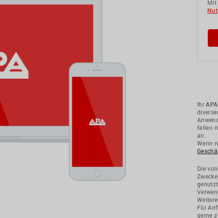
Mit
Nut
Ihr
APA
divers
Anwendu
fallen 
an.
Wenn ni
Geschä
Die von
Zwecke
genutzt
Verwend
Weitere
Für Anf
gerne z