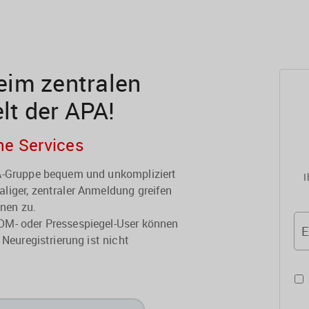
im zentralen
elt der APA!
he Services
PA-Gruppe bequem und unkompliziert
I
liger, zentraler Anmeldung greifen
onen zu.
OM- oder Pressespiegel-User können
E
 Neuregistrierung ist nicht