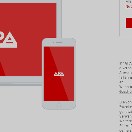
Mit
Nut
Ihr
APA
divers
Anwendu
fallen 
an.
Wenn ni
Geschä
Die von
Zwecke
genutzt
Verwend
Weitere
Für Anf
gerne z