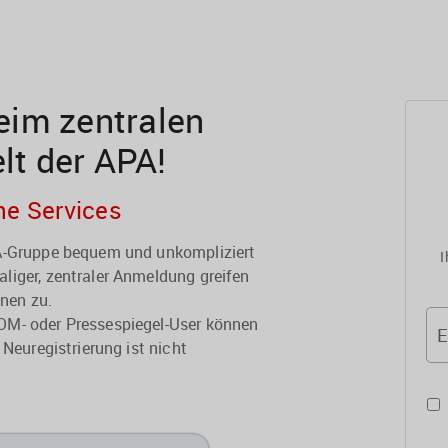
im zentralen
elt der APA!
he Services
PA-Gruppe bequem und unkompliziert
I
liger, zentraler Anmeldung greifen
onen zu.
OM- oder Pressespiegel-User können
E
 Neuregistrierung ist nicht