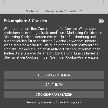
Sie haben Probleme bei der Anmeldung?
Kontaktieren
Sie uns gerne jederzeit!
Ihr
APA-User
ermöglicht Ihnen unkomplizierten
Zugang
zu diversen
Services der APA-Gruppe
. Für die Nutzung der einzelnen Anwendungen
kann eine weitere Freischaltung nötig sein. Kosten fallen nur nach einer
Bestellung und genauer Kosteninformation an.
Wenn nicht anders erwähnt, gelten die
Allgemeinen
Geschäftsbedingungen
der APA - Austria Presse Agentur.
Die von Ihnen angegebenen Daten werden ausschließlich für die
Zwecke der Demo-Nutzung bzw. des Vertragsverhältnisses genutzt.
Eine darüber hinaus gehende oder andersartige Verwendung ist nur mit
Ihrer ausdrücklichen Zustimmung möglich. Weitere Informationen
finden Sie in
unserer Datenschutzerklärung
. Für Anfragen und
technischen Support stehen wir Ihnen jederzeit gerne zur Verfügung.
Impressum
Datenschutzerklärung
Kontakt
apa.at
Cookie-Präferenzen