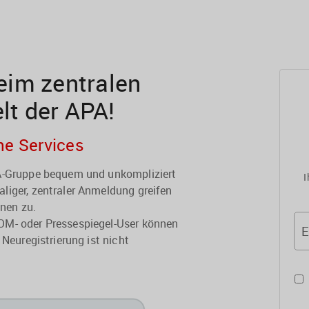
im zentralen
elt der APA!
he Services
PA-Gruppe bequem und unkompliziert
I
liger, zentraler Anmeldung greifen
onen zu.
OM- oder Pressespiegel-User können
E
 Neuregistrierung ist nicht