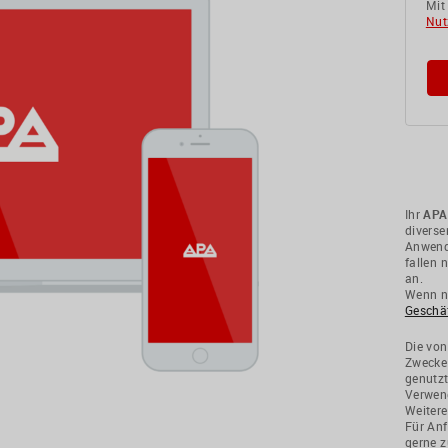
Mit
Nut
Ihr
APA
divers
Anwendu
fallen 
an.
Wenn ni
Geschä
Die von
Zwecke
genutzt
Verwend
Weitere
Für Anf
gerne z