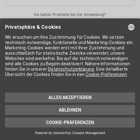
Sie haben Probleme bei der Anmeldung?
Kontaktieren
Sie uns gerne jederzeit!
Ihr
APA-User
ermöglicht Ihnen unkomplizierten
Zugang
zu diversen
Services der APA-Gruppe
. Für die Nutzung der einzelnen Anwendungen
kann eine weitere Freischaltung nötig sein. Kosten fallen nur nach einer
Bestellung und genauer Kosteninformation an.
Wenn nicht anders erwähnt, gelten die
Allgemeinen
Geschäftsbedingungen
der APA - Austria Presse Agentur.
Die von Ihnen angegebenen Daten werden ausschließlich für die
Zwecke der Demo-Nutzung bzw. des Vertragsverhältnisses genutzt.
Eine darüber hinaus gehende oder andersartige Verwendung ist nur mit
Ihrer ausdrücklichen Zustimmung möglich. Weitere Informationen
finden Sie in
unserer Datenschutzerklärung
. Für Anfragen und
technischen Support stehen wir Ihnen jederzeit gerne zur Verfügung.
Impressum
Datenschutzerklärung
Kontakt
apa.at
Cookie-Präferenzen